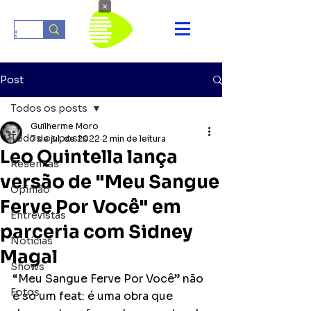
×
Post
Todos os posts
Guilherme Moro
Todos os posts
7 de jul. de 2022
2 min de leitura
Leo Quintella lança
Resenhas
versão de "Meu Sangue
Opinião
Ferve Por Você" em
Entrevistas
parceria com Sidney
Notícias
Magal
Shows
“Meu Sangue Ferve Por Você” não 
Fotos
é só um feat: é uma obra que 