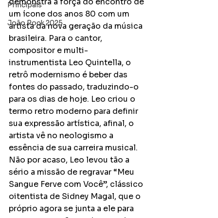
demonstra a força do encontro de 
Principais
um ícone dos anos 80 com um 
João Rock 2025
artista da nova geração da música 
brasileira. Para o cantor, 
compositor e multi-
instrumentista Leo Quintella, o 
retrô modernismo é beber das 
fontes do passado, traduzindo-o 
para os dias de hoje. Leo criou o 
termo retro moderno para definir 
sua expressão artística, afinal, o 
artista vê no neologismo a 
essência de sua carreira musical. 
Não por acaso, Leo levou tão a 
sério a missão de regravar “Meu 
Sangue Ferve com Você”, clássico 
oitentista de Sidney Magal, que o 
próprio agora se junta a ele para 