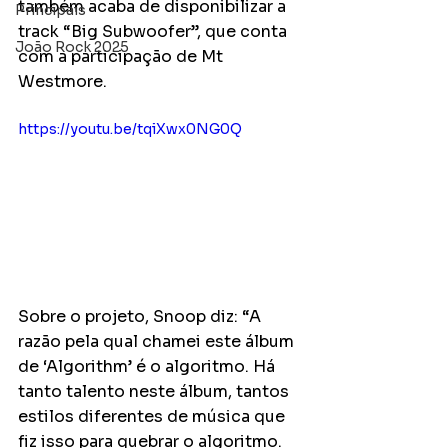
também acaba de disponibilizar a 
Principais
track “Big Subwoofer”, que conta 
João Rock 2025
com a participação de Mt 
Westmore.
https://youtu.be/tqiXwx0NG0Q
Sobre o projeto, Snoop diz: “A 
razão pela qual chamei este álbum 
de ‘Algorithm’ é o algoritmo. Há 
tanto talento neste álbum, tantos 
estilos diferentes de música que 
fiz isso para quebrar o algoritmo. 