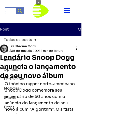
×
Post
Todos os posts
Guilherme Moro
Todos os posts
26 de out. de 2021
1 min de leitura
Lendário Snoop Dogg
Resenhas
anuncia o lançamento
Opinião
de seu novo álbum
Entrevistas
O icônico rapper norte-americano 
Notícias
Snoop Dogg comemora seu 
aniversário de 50 anos com o 
Shows
anúncio do lançamento de seu 
Fotos
novo álbum “Algorithm”. O artista 