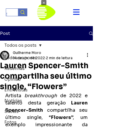
×
Post
Todos os posts
Guilherme Moro
Todos os posts
14 de abr. de 2022
2 min de leitura
Lauren Spencer-Smith
Resenhas
compartilha seu último
Opinião
single, “Flowers”
Entrevistas
Artista 
breakthrough 
de 2022 e 
Notícias
talento desta geração
 Lauren 
Spencer-Smith
 compartilha seu 
Shows
último single, “
Flowers
”, um 
Fotos
exemplo impressionante da 