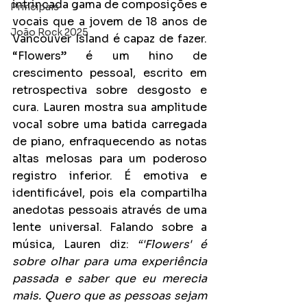
intrincada gama de composições e 
Principais
vocais que a jovem de 18 anos de 
João Rock 2025
Vancouver Island é capaz de fazer. 
“Flowers” é um hino de 
crescimento pessoal, escrito em 
retrospectiva sobre desgosto e 
cura. Lauren mostra sua amplitude 
vocal sobre uma batida carregada 
de piano, enfraquecendo as notas 
altas melosas para um poderoso 
registro inferior. É emotiva e 
identificável, pois ela compartilha 
anedotas pessoais através de uma 
lente universal. Falando sobre a 
música, Lauren diz: 
“'Flowers' é 
sobre olhar para uma experiência 
passada e saber que eu merecia 
mais. Quero que as pessoas sejam 