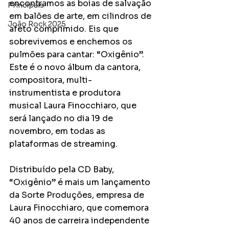
encontramos as boias de salvação 
Principais
em balões de arte, em cilindros de 
João Rock 2025
afeto comprimido. Eis que 
sobrevivemos e enchemos os 
pulmões para cantar: “Oxigênio”. 
Este é o novo álbum da cantora, 
compositora, multi-
instrumentista e produtora 
musical Laura Finocchiaro, que 
será lançado no dia 19 de 
novembro, em todas as 
plataformas de streaming.
Distribuído pela CD Baby, 
“Oxigênio” é mais um lançamento 
da Sorte Produções, empresa de 
Laura Finocchiaro, que comemora 
40 anos de carreira independente 