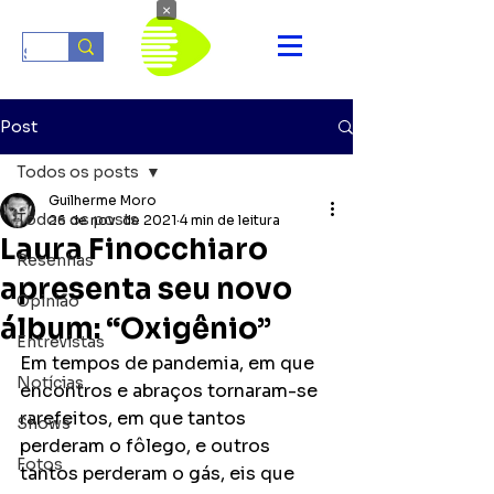
×
Post
Todos os posts
Guilherme Moro
Todos os posts
26 de nov. de 2021
4 min de leitura
Laura Finocchiaro
Resenhas
apresenta seu novo
Opinião
álbum: “Oxigênio”
Entrevistas
Em tempos de pandemia, em que 
Notícias
encontros e abraços tornaram-se 
rarefeitos, em que tantos 
Shows
perderam o fôlego, e outros 
Fotos
tantos perderam o gás, eis que 