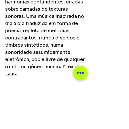
harmonias contundentes, criadas 
sobre camadas de texturas 
sonoras. Uma música inspirada no 
dia a dia traduzida em forma de 
poesia, repleta de melodias, 
contracantos, ritmos diversos e 
timbres sintéticos, numa 
sonoridade assumidamente 
eletrônica, pop e livre de qualquer 
rótulo ou gênero musical”, explica 
Laura.
Também fruto de amizade é a faixa 
“Minas Sonoras”, nome do 
coletivo que Laura formou com 
Ana Martins, que fez a letra da 
música, e Patricia Mellodi. As duas 
participam cantando no registro 