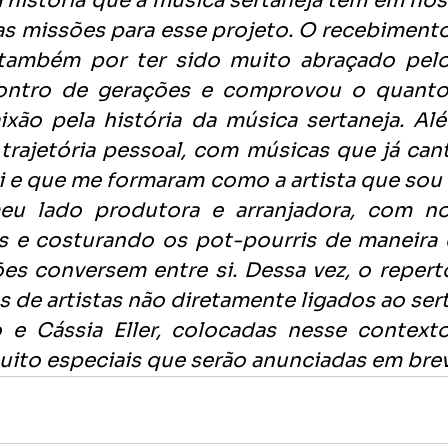
a história que a música sertaneja tem em noss
 missões para esse projeto. O recebimento d
também por ter sido muito abraçado pelo 
ontro de gerações e comprovou o quanto 
ão pela história da música sertaneja. Além
trajetória pessoal, com músicas que já cant
e que me formaram como a artista que sou ho
u lado produtora e arranjadora, com nov
s e costurando os pot-pourris de maneira 
ões conversem entre si. Dessa vez, o reper
s de artistas não diretamente ligados ao ser
 e Cássia Eller, colocadas nesse contexto
uito especiais que serão anunciadas em bre