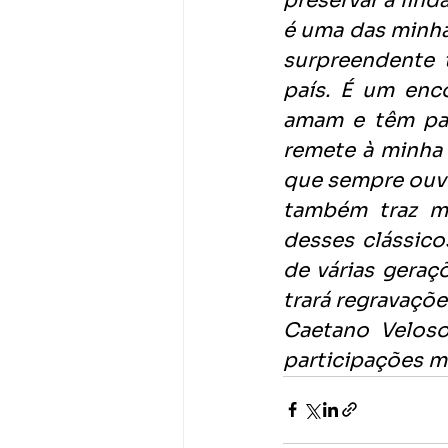
preservar a lind
é uma das minhas
surpreendente 
país. É um enc
amam e têm paix
remete à minha 
que sempre ouvi 
também traz me
desses clássico
de várias geraç
trará regravaçõe
Caetano Veloso
participações m