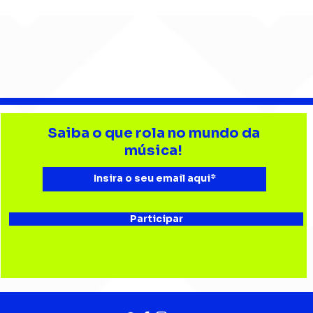
Djonga reúne multidão e
Lev
reforça
tri
Saiba o que rola no mundo da
representatividade do
Bata
música!
rap no João Rock
Joã
Participar