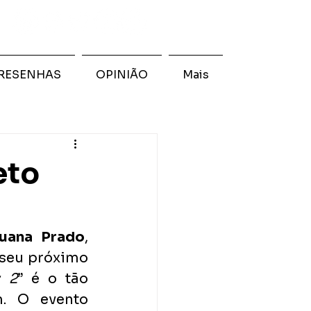
RESENHAS
OPINIÃO
Mais
eto
uana Prado
, 
 seu próximo 
z 2
” é o tão 
. O evento 