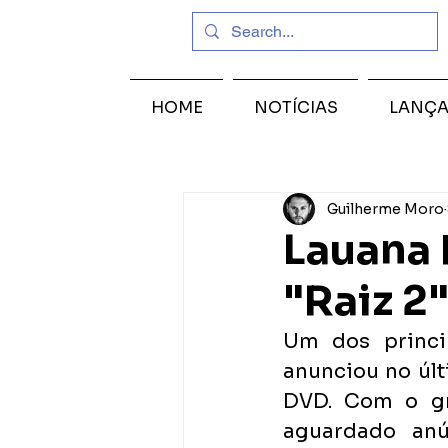
HOME
NOTÍCIAS
LANÇ
Guilherme Moro
Lauana 
"Raiz 2
Um dos princi
anunciou no últ
DVD. Com o gr
aguardado anú