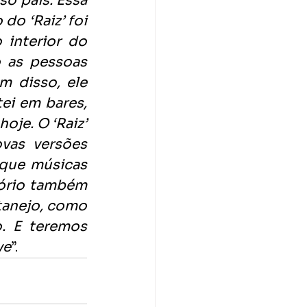
o país. Essa 
o ‘Raiz’ foi 
interior do 
as pessoas 
 disso, ele 
ei em bares, 
je. O ‘Raiz’ 
as versões 
que músicas 
tório também 
tanejo, como 
. E teremos 
ve
”.