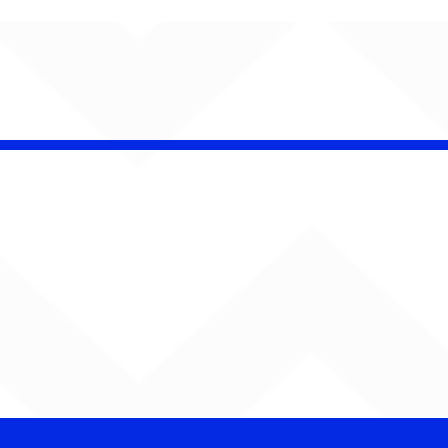
AUMENTA O SOM!
Semana estreia com
retorno de Jão, Ariana
Grande, Sorriso Maroto e
mais