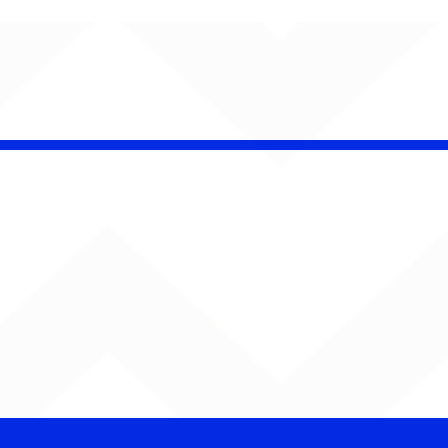
insk conquista
campeonato da
lha da Aldeia no
o Rock