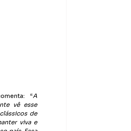
omenta: “
A 
te vê esse 
lássicos de 
nter viva e 