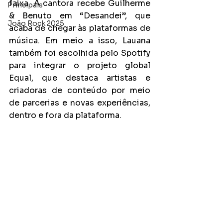
faixa. A cantora recebe Guilherme 
Principais
& Benuto em “Desandei”, que 
João Rock 2025
acaba de chegar às plataformas de 
música. Em meio a isso, Lauana 
também foi escolhida pelo Spotify 
para integrar o projeto global 
Equal, que destaca artistas e 
criadoras de conteúdo por meio 
de parcerias e novas experiências, 
dentro e fora da plataforma.