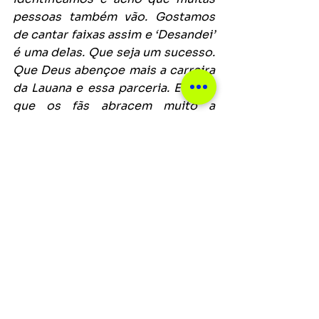
pessoas também vão. Gostamos 
de cantar faixas assim e ‘Desandei’ 
é uma delas. Que seja um sucesso. 
Que Deus abençoe mais a carreira 
da Lauana e essa parceria. Espero 
que os fãs abracem muito a 
música e percebam com quanto 
carinho que ela foi feita.
”
Ver tudo
Posts recentes