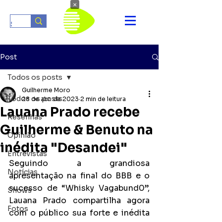
×
Post
Todos os posts
Guilherme Moro
Todos os posts
28 de abr. de 2023
2 min de leitura
Lauana Prado recebe
Resenhas
Guilherme & Benuto na
Opinião
inédita "Desandei"
Entrevistas
Seguindo a grandiosa 
Notícias
apresentação na final do BBB e o 
sucesso de “Whisky Vagabund0”, 
Shows
Lauana Prado compartilha agora 
Fotos
com o público sua forte e inédita 