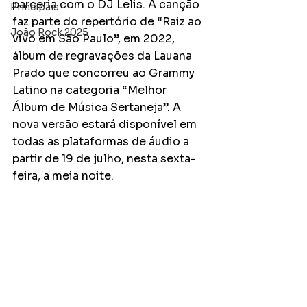
parceria com o DJ Lelis. A canção 
Principais
faz parte do repertório de “Raiz ao 
João Rock 2025
vivo em São Paulo”, em 2022, 
álbum de regravações da Lauana 
Prado que concorreu ao Grammy 
Latino na categoria “Melhor 
Álbum de Música Sertaneja”. A 
nova versão estará disponível em 
todas as plataformas de áudio a 
partir de 19 de julho, nesta sexta-
feira, a meia noite. 