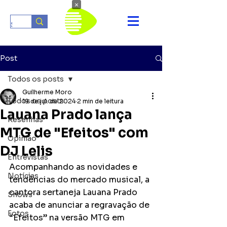
×
Post
Todos os posts
Guilherme Moro
Todos os posts
19 de jul. de 2024
2 min de leitura
Lauana Prado lança
Resenhas
MTG de "Efeitos" com
Opinião
DJ Lelis
Entrevistas
Acompanhando as novidades e 
Notícias
tendências do mercado musical, a 
cantora sertaneja Lauana Prado 
Shows
acaba de anunciar a regravação de 
Fotos
“Efeitos” na versão MTG em 