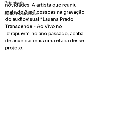
Principais
novidades. A artista que reuniu 
mais de 8 mil pessoas na gravação 
João Rock 2025
do audiovisual “Lauana Prado 
Transcende - Ao Vivo no 
Ibirapuera” no ano passado, acaba 
de anunciar mais uma etapa desse 
projeto. 