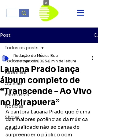
×
Post
Todos os posts
Redação do Música Boa
Todos os posts
6 de mar. de 2025
2 min de leitura
Lauana Prado lança
Resenhas
álbum completo de
Opinião
“Transcende - Ao Vivo
Entrevistas
no Ibirapuera”
Notícias
A cantora Lauana Prado que é uma 
Shows
das maiores potências da música 
na atualidade não se cansa de 
Fotos
surpreender o público com 