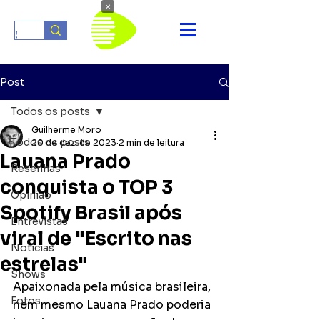
×
Post
Todos os posts
Guilherme Moro
Todos os posts
20 de dez. de 2023
2 min de leitura
Lauana Prado
Resenhas
conquista o TOP 3
Opinião
Spotify Brasil após
Entrevistas
viral de "Escrito nas
Notícias
estrelas"
Shows
Apaixonada pela música brasileira, 
Fotos
nem mesmo Lauana Prado poderia 