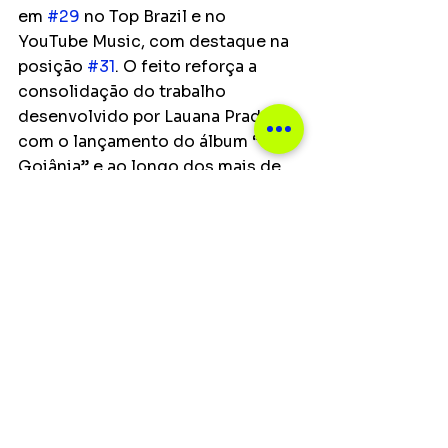
em 
#29
 no Top Brazil e no 
YouTube Music, com destaque na 
posição 
#31
. O feito reforça a 
consolidação do trabalho 
desenvolvido por Lauana Prado 
com o lançamento do álbum “Raiz 
Goiânia” e ao longo dos mais de 
17 anos de estrada. Desta forma, 
Lauana segue o seu propósito 
com “Raiz Goiânia”: “Os clássicos 
não morrem, a gente reinventa, dá 
uma nova personalidade e eles 
continuam encantando as 
pessoas. Isso é ‘Raiz Goiânia’, uma 
celebração da música brasileira”, 
completa a artista. Todo o álbum 
em áudio e o show completo 
deste projeto estão disponíveis 