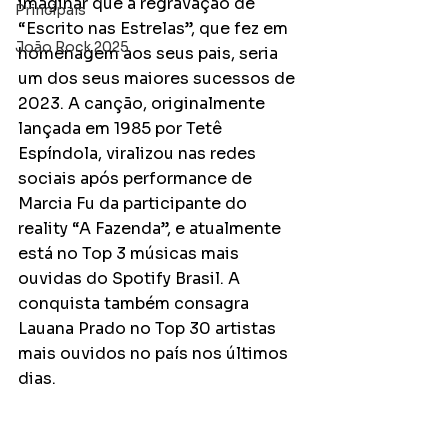
imaginar que a regravação de 
Principais
“Escrito nas Estrelas”, que fez em 
João Rock 2025
homenagem aos seus pais, seria 
um dos seus maiores sucessos de 
2023. A canção, originalmente 
lançada em 1985 por Tetê 
Espíndola, viralizou nas redes 
sociais após performance de 
Marcia Fu da participante do 
reality “A Fazenda”, e atualmente 
está no Top 3 músicas mais 
ouvidas do Spotify Brasil. A 
conquista também consagra 
Lauana Prado no Top 30 artistas 
mais ouvidos no país nos últimos 
dias. 