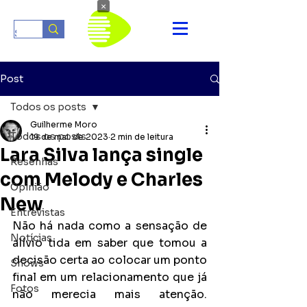
×
Post
Todos os posts
Guilherme Moro
Todos os posts
19 de mai. de 2023
2 min de leitura
Lara Silva lança single
Resenhas
com Melody e Charles
Opinião
New
Entrevistas
Não há nada como a sensação de 
Notícias
alívio tida em saber que tomou a 
decisão certa ao colocar um ponto 
Shows
final em um relacionamento que já 
Fotos
não merecia mais atenção. 