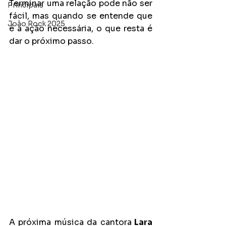
Terminar uma relação pode não ser 
Principais
fácil, mas quando se entende que 
João Rock 2025
é a ação necessária, o que resta é 
dar o próximo passo. 
A próxima música da cantora
 Lara 