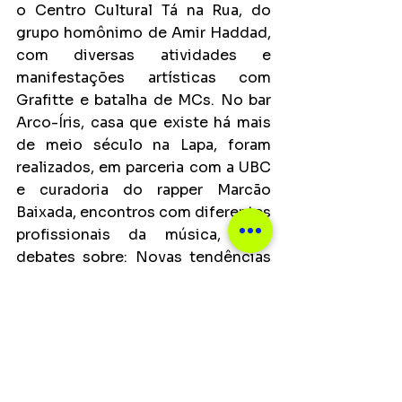
o Centro Cultural Tá na Rua, do 
grupo homônimo de Amir Haddad, 
com diversas atividades e 
manifestações artísticas com 
Grafitte e batalha de MCs. No bar 
Arco-Íris, casa que existe há mais 
de meio século na Lapa, foram 
realizados, em parceria com a UBC 
e curadoria do rapper Marcão 
Baixada, encontros com diferentes 
profissionais da música, com 
debates sobre: Novas tendências 
da cena da música urbana; 
Mulheres na música urbana; Direito 
autoral: da execução pública ao 
digital; e Planejamento de carreira