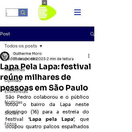
×
Post
Todos os posts
Guilherme Moro
Todos os posts
17 de abr. de 2023
2 min de leitura
Lapa Pela Lapa: festival
Resenhas
reúne milhares de
Opinião
pessoas em São Paulo
Entrevistas
São Pedro colaborou e o público 
Notícias
lotou o bairro da Lapa neste 
domingo (16) para a estreia do 
Shows
festival ‘
Lapa pela Lapa
’, que 
Fotos
ocupou quatro palcos espalhados 