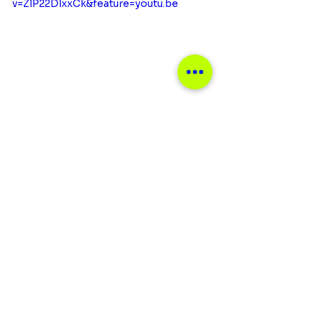
v=ZlP22DlxxCk&feature=youtu.be
Notícias
Ver tudo
Posts recentes