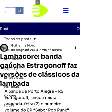
×
Post
Todos os posts
Guilherme Moro
Todos os posts
4 de dez. de 2024
2 min de leitura
Lambacore: banda
Resenhas
gaúcha Estragonoff faz
Opinião
versões de clássicos da
Entrevistas
lambada
Notícias
A banda de Porto Alegre - RS, 
Shows
Estragonoff, lançou nesta 
segunda-feira (2) o primeiro 
Fotos
volume do EP “Sabor Pop Punk”, 