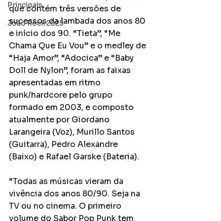
Principais
que contém três versões de 
sucessos da lambada dos anos 80 
João Rock 2025
e início dos 90. “Tieta”, “Me 
Chama Que Eu Vou” e o medley de 
“Haja Amor”, “Adocica” e “Baby 
Doll de Nylon”, foram as faixas 
apresentadas em ritmo 
punk/hardcore pelo grupo 
formado em 2003, e composto 
atualmente por Giordano 
Larangeira (Voz), Murillo Santos 
(Guitarra), Pedro Alexandre 
(Baixo) e Rafael Garske (Bateria).
“Todas as músicas vieram da 
vivência dos anos 80/90. Seja na 
TV ou no cinema. O primeiro 
volume do Sabor Pop Punk tem 