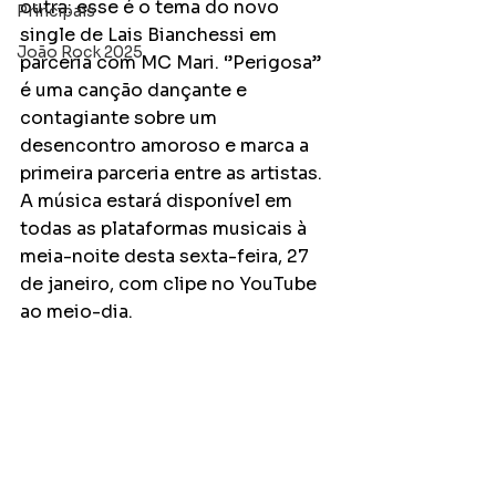
outra: esse é o tema do novo 
Principais
single de Lais Bianchessi em 
João Rock 2025
parceria com MC Mari. ‘’Perigosa’’ 
é uma canção dançante e 
contagiante sobre um 
desencontro amoroso e marca a 
primeira parceria entre as artistas. 
A música estará disponível em 
todas as plataformas musicais à 
meia-noite desta sexta-feira, 27 
de janeiro, com clipe no YouTube 
ao meio-dia.