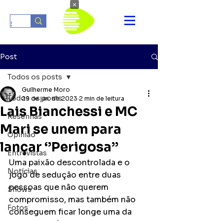
×
Post
Todos os posts
Guilherme Moro
Todos os posts
29 de jan. de 2023
2 min de leitura
Lais Bianchessi e MC
Resenhas
Mari se unem para
Opinião
lançar ‘’Perigosa’’
Entrevistas
Uma paixão descontrolada e o 
Notícias
jogo de sedução entre duas 
pessoas que não querem 
Shows
compromisso, mas também não 
Fotos
conseguem ficar longe uma da 