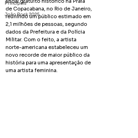
show gratuito histórico na Praia 
Principais
de Copacabana, no Rio de Janeiro, 
João Rock 2025
reunindo um público estimado em 
2,1 milhões de pessoas, segundo 
dados da Prefeitura e da Polícia 
Militar. Com o feito, a artista 
norte-americana estabeleceu um 
novo recorde de maior público da 
história para uma apresentação de 
uma artista feminina.