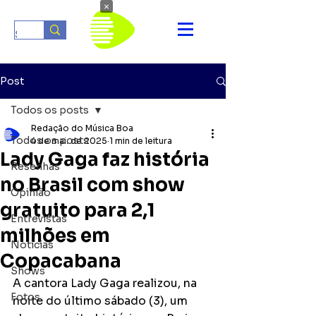
×
Post
Todos os posts
Redação do Música Boa
Todos os posts
4 de mai. de 2025
1 min de leitura
Lady Gaga faz história
Resenhas
no Brasil com show
Opinião
gratuito para 2,1
Entrevistas
milhões em
Notícias
Copacabana
Shows
A cantora Lady Gaga realizou, na 
Fotos
noite do último sábado (3), um 