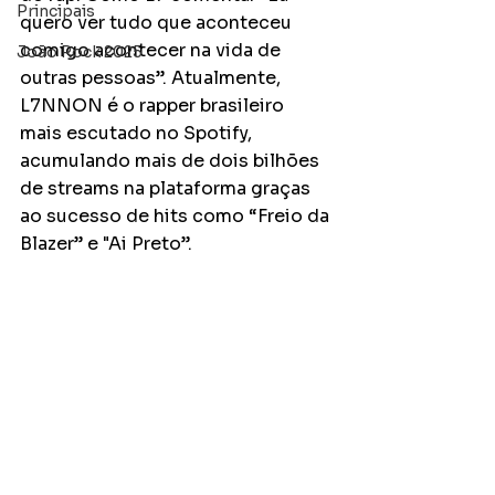
Principais
quero ver tudo que aconteceu 
comigo acontecer na vida de 
João Rock 2025
outras pessoas”. Atualmente, 
L7NNON é o rapper brasileiro 
mais escutado no Spotify, 
acumulando mais de dois bilhões 
de streams na plataforma graças 
ao sucesso de hits como “Freio da 
Blazer” e "Ai Preto”.