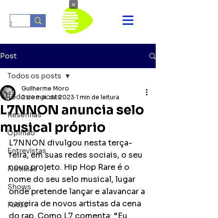
×
Post
Todos os posts
Guilherme Moro
Todos os posts
2 de mai. de 2023
1 min de leitura
L7NNON anuncia selo
Resenhas
musical próprio
Opinião
L7NNON divulgou nesta terça-
Entrevistas
feira, em suas redes sociais, o seu 
novo projeto. Hip Hop Rare é o 
Notícias
nome do seu selo musical, lugar 
Shows
onde pretende lançar e alavancar a 
carreira de novos artistas da cena 
Fotos
do rap. Como L7 comenta: “Eu 