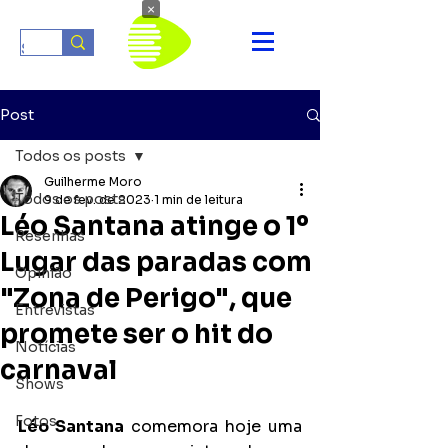
×
Post
Todos os posts
Guilherme Moro
Todos os posts
9 de fev. de 2023
1 min de leitura
Léo Santana atinge o 1º
Resenhas
Lugar das paradas com
Opinião
"Zona de Perigo", que
Entrevistas
promete ser o hit do
Notícias
carnaval
Shows
Fotos
Léo Santana
 comemora hoje uma 