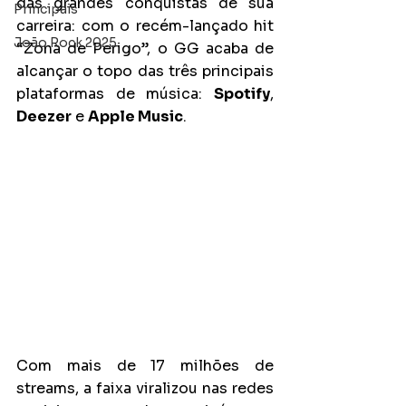
das grandes conquistas de sua 
Principais
carreira: com o recém-lançado hit 
João Rock 2025
“Zona de Perigo”, o GG acaba de 
alcançar o topo das três principais 
plataformas de música: 
Spotify
, 
Deezer
 e 
Apple Music
.
Com mais de 17 milhões de 
streams, a faixa viralizou nas redes 