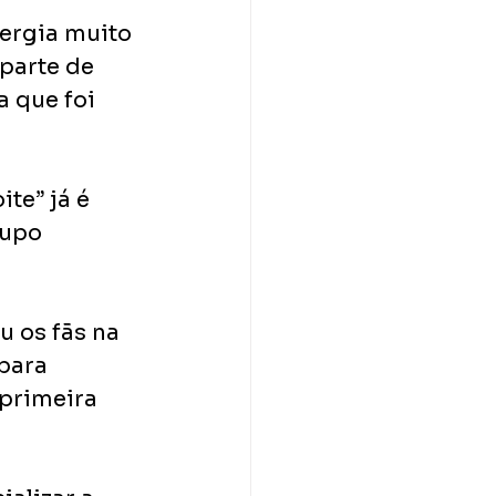
ergia muito 
 parte de 
 que foi 
e” já é 
rupo 
 os fãs na 
para 
primeira 