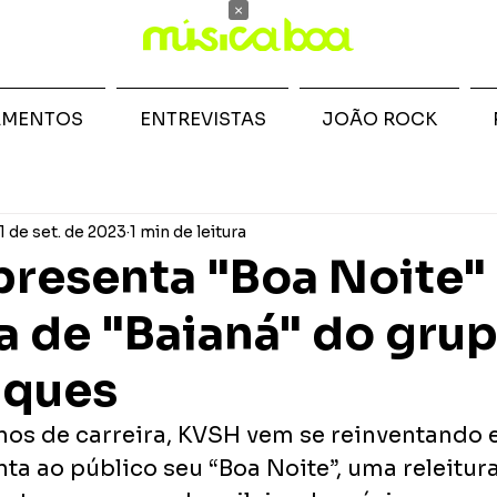
×
AMENTOS
ENTREVISTAS
JOÃO ROCK
1 de set. de 2023
1 min de leitura
resenta "Boa Noite"
ra de "Baianá" do gru
uques
os de carreira, KVSH vem se reinventando e
nta ao público seu “Boa Noite”, uma releitura