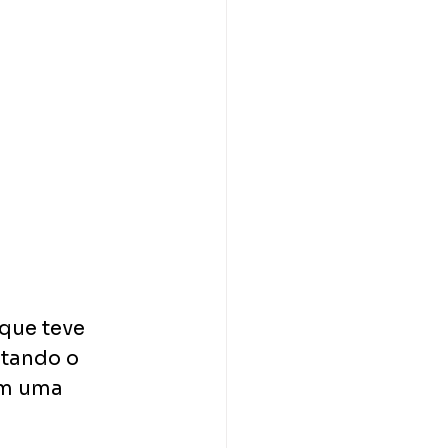
que teve 
tando o 
om uma 