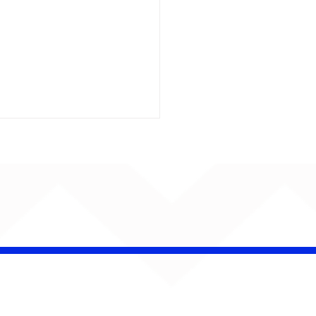
iel Elias faz da
ica uma herança de
r em “Canções Para
co e Malu”