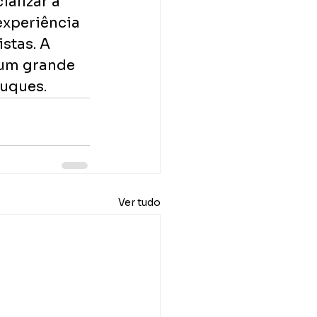
alizar a 
experiência 
stas. A 
 um grande 
uques. 
Ver tudo