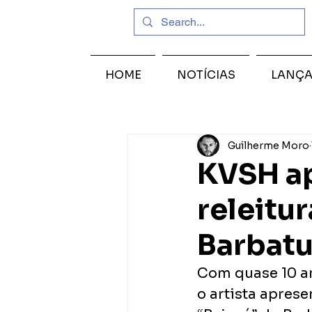
HOME
NOTÍCIAS
LANÇ
Guilherme Moro
KVSH ap
releitu
Barbat
Com quase 10 an
o artista aprese