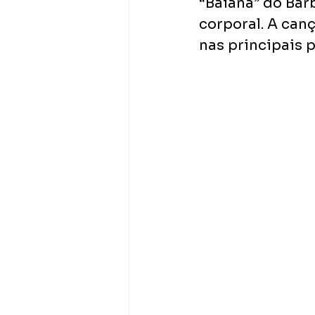
“Baianá” do Bar
corporal. A canç
nas principais 