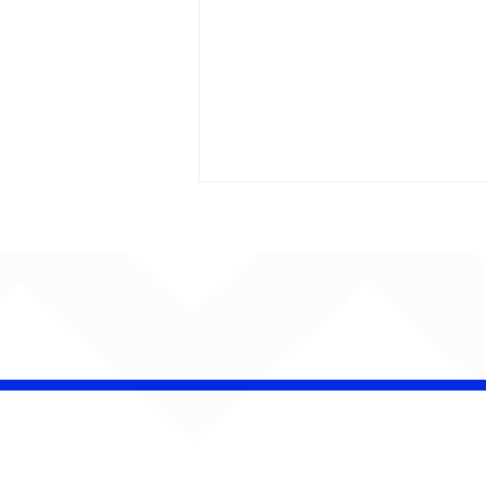
AUMENTA O SOM!
Semana estreia com
retorno de Jão, Ariana
Grande, Sorriso Maroto e