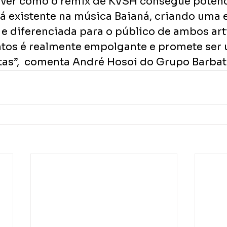
ver como o remix de KVSH consegue potenci
já existente na música Baianá, criando uma 
e diferenciada para o público de ambos arti
tos é realmente empolgante e promete ser
tas”,  comenta André Hosoi do Grupo Barbat