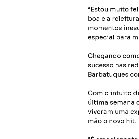
“Estou muito fe
boa e a releitur
momentos inesq
especial para m
Chegando como a
sucesso nas red
Barbatuques com
Com o intuito d
última semana 
viveram uma exp
mão o novo hit. 