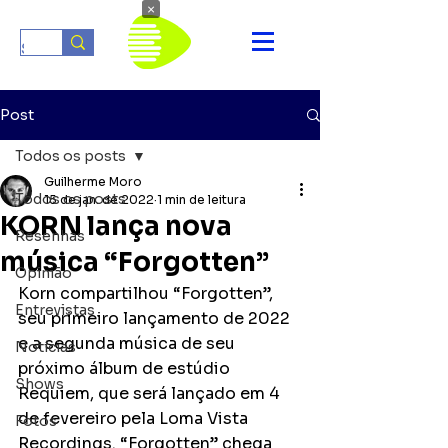
×
Post
Todos os posts
Guilherme Moro
Todos os posts
15 de jan. de 2022
1 min de leitura
KORN lança nova
Resenhas
música “Forgotten”
Opinião
Korn compartilhou “Forgotten”, 
Entrevistas
seu primeiro lançamento de 2022 
e a segunda música de seu 
Notícias
próximo álbum de estúdio 
Shows
Requiem, que será lançado em 4 
de fevereiro pela Loma Vista 
Fotos
Recordings. “Forgotten” chega 