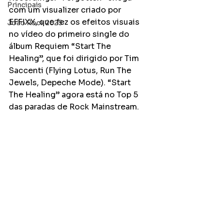
Principais
com um visualizer criado por 
EFFIXX, que fez os efeitos visuais 
João Rock 2025
no vídeo do primeiro single do 
álbum Requiem “Start The 
Healing”, que foi dirigido por Tim 
Saccenti (Flying Lotus, Run The 
Jewels, Depeche Mode). “Start 
The Healing” agora está no Top 5 
das paradas de Rock Mainstream.