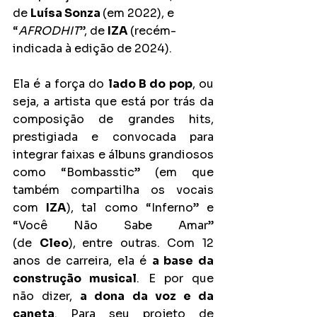
de 
Luísa Sonza 
(em 2022), e  
“
AFRODHIT
”, de 
IZA 
(recém-
indicada à edição de 2024).
Ela é a força do 
lado B do pop
, ou 
seja, a artista que está por trás da 
composição de grandes hits, 
prestigiada e convocada para 
integrar faixas e álbuns grandiosos 
como “Bombasstic” (em que 
também compartilha os vocais 
com 
IZA
), tal como “Inferno” e 
“Você Não Sabe Amar” 
(de 
Cleo
),
entre outras. Com 12 
anos de carreira, ela é 
a base da 
construção musical
. E por que 
não dizer, 
a dona da voz e da 
caneta
. Para seu projeto de 