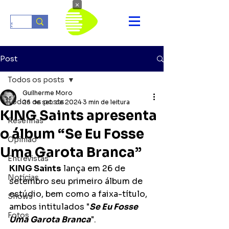
×
Post
Todos os posts
Guilherme Moro
Todos os posts
26 de set. de 2024
3 min de leitura
KING Saints apresenta
Resenhas
o álbum “Se Eu Fosse
Opinião
Uma Garota Branca”
Entrevistas
KING Saints
 lança em 26 de 
Notícias
setembro seu primeiro álbum de 
estúdio, bem como a faixa-título, 
Shows
ambos intitulados "
Se Eu Fosse 
Fotos
Uma Garota Branca
". 