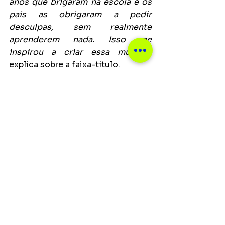
anos que brigaram na escola e os 
pais as obrigaram a pedir 
desculpas, sem realmente 
aprenderem nada. Isso me 
inspirou a criar essa música
”, 
explica sobre a faixa-título.
O álbum contém 11 faixas, 
incluindo 
colaborações 
de peso 
com artistas como 
Karol 
Conká 
(em "Kanhota"), 
MC 
Soffia
 (em "Cinderela"), 
Leoni 
(em 
“Dançar”), 
MC Danny
 (em 
“Caloteiro) e outros mais. Cada 
faixa parece carregar um pedaço 
da visão crítica e do humor afiado 
que 
KING Saints
 imprime em seu 
trabalho.