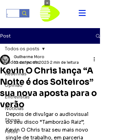
×
Post
Todos os posts
Guilherme Moro
Todos os posts
10 de fev. de 2023
2 min de leitura
Kevin O Chris lança “A
Resenhas
Noite é dos Solteiros”
Opinião
sua nova aposta para o
Entrevistas
verão
Notícias
Depois de divulgar o audiovisual 
Shows
do seu disco “Tamborzão Raiz”, 
Kevin O Chris traz seu mais novo 
Fotos
single de trabalho, em parceria 