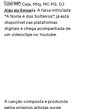
Principais
com MC Caja, Mity, MC PG, DJ 
Alex da Baixada. A faixa intitulada 
João Rock 2025
“A Noite é dos Solteiros”, já está 
disponível nas plataformas 
digitais e chega acompanhada de 
um videoclipe no Youtube.
A canção composta e produzida 
pelos próprios artistas surge 