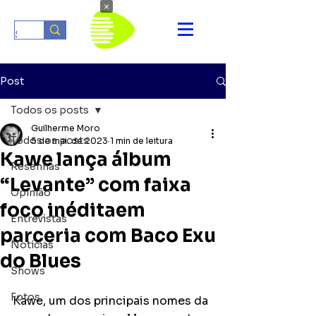
×
Post
Todos os posts
Guilherme Moro
Todos os posts
5 de mai. de 2023
1 min de leitura
Kawe lança álbum
Resenhas
“Levante” com faixa
Opinião
foco inéditaem
Entrevistas
parceria com Baco Exu
Notícias
do Blues
Shows
Fotos
Kawe, um dos principais nomes da 