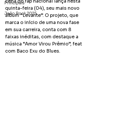
cena do rap nacional lança nesta 
Principais
quinta-feira (04), seu mais novo 
João Rock 2025
álbum “Levante”. O projeto, que 
marca o início de uma nova fase 
em sua carreira, conta com 8 
faixas inéditas, com destaque a 
música “Amor Virou Prêmio”, feat 
com Baco Exu do Blues.