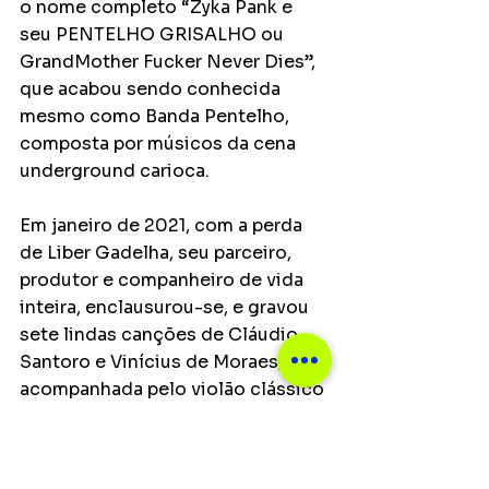
o nome completo “Zyka Pank e 
seu PENTELHO GRISALHO ou 
GrandMother Fucker Never Dies”, 
que acabou sendo conhecida 
mesmo como Banda Pentelho, 
composta por músicos da cena 
underground carioca.
Em janeiro de 2021, com a perda 
de Liber Gadelha, seu parceiro, 
produtor e companheiro de vida 
inteira, enclausurou-se, e gravou 
sete lindas canções de Cláudio 
Santoro e Vinícius de Moraes, 
acompanhada pelo violão clássico 
e erudito de Chico Miceli, num 
trabalho totalmente diferente de 
tudo que já fez como cantora pop, 