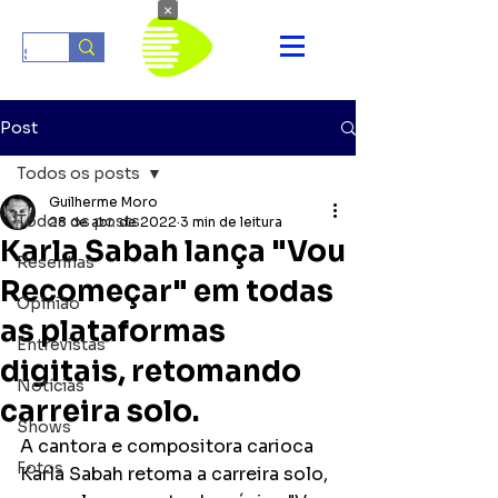
×
Post
Todos os posts
Guilherme Moro
Todos os posts
28 de abr. de 2022
3 min de leitura
Karla Sabah lança "Vou
Resenhas
Recomeçar" em todas
Opinião
as plataformas
Entrevistas
digitais, retomando
Notícias
carreira solo.
Shows
A cantora e compositora carioca 
Fotos
Karla Sabah retoma a carreira solo, 