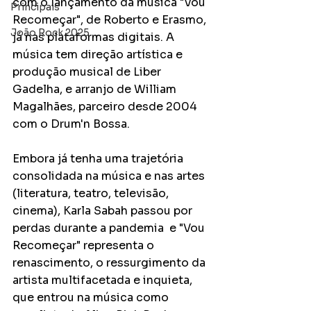
com o lançamento da música "Vou 
Principais
Recomeçar", de Roberto e Erasmo, 
João Rock 2025
já nas plataformas digitais. A 
música tem direção artística e 
produção musical de Liber 
Gadelha, e arranjo de William 
Magalhães, parceiro desde 2004 
com o Drum'n Bossa.
Embora já tenha uma trajetória 
consolidada na música e nas artes 
(literatura, teatro, televisão, 
cinema), Karla Sabah passou por 
perdas durante a pandemia  e "Vou 
Recomeçar" representa o 
renascimento, o ressurgimento da 
artista multifacetada e inquieta, 
que entrou na música como 