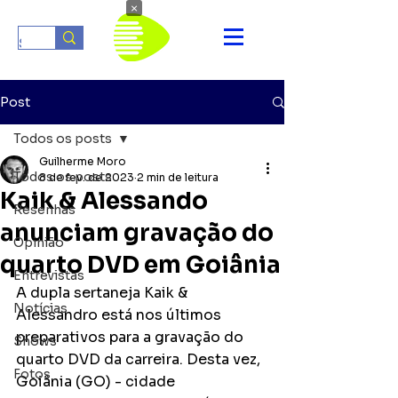
×
Post
Todos os posts
Guilherme Moro
Todos os posts
8 de fev. de 2023
2 min de leitura
Kaik & Alessando
Resenhas
anunciam gravação do
Opinião
quarto DVD em Goiânia
Entrevistas
A dupla sertaneja Kaik & 
Notícias
Alessandro está nos últimos 
preparativos para a gravação do 
Shows
quarto DVD da carreira. Desta vez, 
Fotos
Goiânia (GO) - cidade 