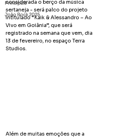
considerada o berço da música 
Principais
sertaneja - será palco do projeto 
João Rock 2025
intitulado “Kaik & Alessandro – Ao 
Vivo em Goiânia”, que será 
registrado na semana que vem, dia 
13 de fevereiro, no espaço Terra 
Studios.  
Além de muitas emoções que a 