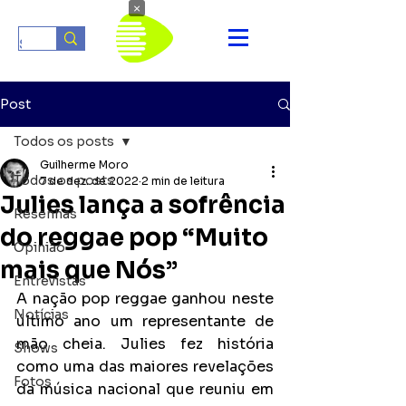
×
Post
Todos os posts
Guilherme Moro
Todos os posts
7 de dez. de 2022
2 min de leitura
Julies lança a sofrência
Resenhas
do reggae pop “Muito
Opinião
mais que Nós”
Entrevistas
A nação pop reggae ganhou neste 
Notícias
último ano um representante de 
mão cheia. Julies fez história 
Shows
como uma das maiores revelações 
Fotos
da música nacional que reuniu em 