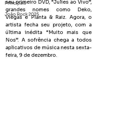
seu primeiro DVD, “Julies ao Vivo”, 
Principais
grandes nomes como Deko, 
João Rock 2025
Viegas e Planta & Raiz. Agora, o 
artista fecha seu projeto, com a 
última inédita “Muito mais que 
Nos”. A sofrência chega a todos 
aplicativos de música nesta sexta-
feira, 9 de dezembro.