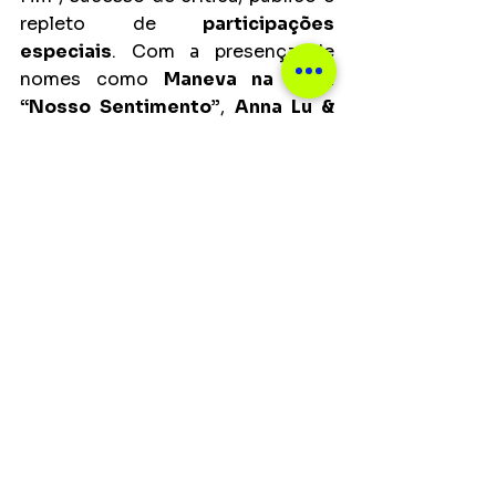
repleto de 
participações 
especiais
. Com a presença de 
nomes como
 Maneva na faixa 
“Nosso Sentimento”
, 
Anna Lu & 
Zapi em “Fumaça
”, single que já 
acumula mais de 1 milhão de 
streams, 
Deko em “Bela”, Good 
Vibe na canção “Quando Você 
Vem” e Viegas em “Ela 
Arrebenta”
, o disco de estreia 
conta com 10 canções: 9 faixas e 
uma versão acústica.