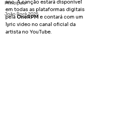
ano. A canção estará disponível 
Principais
em todas as plataformas digitais 
João Rock 2025
pela 
OneRPM
 e contará com um 
lyric video no canal oficial da 
artista no YouTube. 