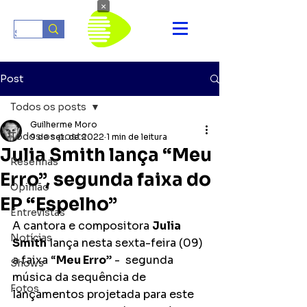
×
Post
Todos os posts
Guilherme Moro
Todos os posts
9 de set. de 2022
1 min de leitura
Julia Smith lança “Meu
Resenhas
Erro”, segunda faixa do
Opinião
EP “Espelho”
Entrevistas
A cantora e compositora 
Julia 
Notícias
Smith
 lança nesta sexta-feira (09) 
a faixa “
Meu Erro
” -  segunda 
Shows
música da sequência de 
Fotos
lançamentos projetada para este 