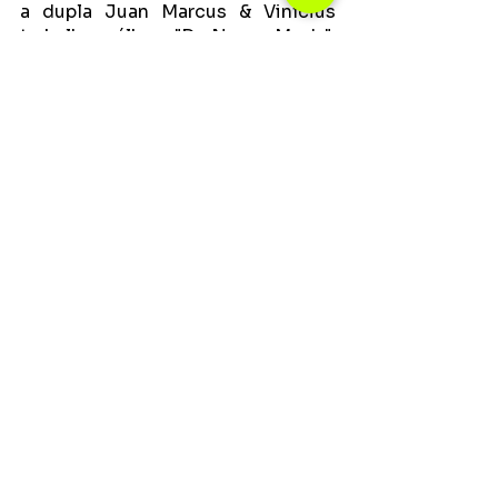
a dupla Juan Marcus & Vinícius 
trabalha o álbum "Da Nossa Moda", 
que contém participações 
especiais de Lauana Prado, 
Clayton e Romário, trabalhando 
como destaque deste projeto a 
canção "Gado Demais" em parceria 
com Murillo Huff.
Ver tudo
Posts recentes