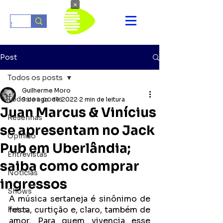
×
Post
Todos os posts
Guilherme Moro
Todos os posts
9 de ago. de 2022
2 min de leitura
Juan Marcus & Vinícius
Resenhas
se apresentam no Jack
Opinião
Pub em Uberlândia;
Entrevistas
saiba como comprar
Notícias
ingressos
Shows
A música sertaneja é sinônimo de 
festa, curtição e, claro, também de 
Fotos
amor. Para quem vivencia esse 