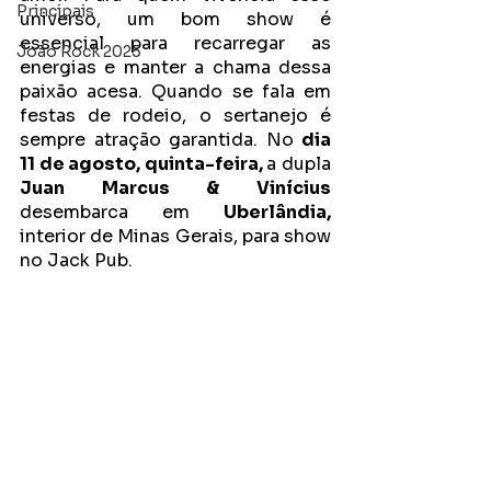
Principais
universo, um bom show é 
essencial para recarregar as 
João Rock 2025
energias e manter a chama dessa 
paixão acesa. Quando se fala em 
festas de rodeio, o sertanejo é 
sempre atração garantida. No 
dia 
11 de agosto, quinta-feira, 
a dupla 
Juan Marcus & Vinícius
desembarca em 
Uberlândia, 
interior de Minas Gerais, para show 
no Jack Pub. 