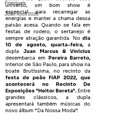
Principais
universo, um bom show é 
essencial para recarregar as 
João Rock 2025
energias e manter a chama dessa 
paixão acesa. Quando se fala em 
festas de rodeio, o sertanejo é 
sempre atração garantida. No 
dia 
10 de agosto, quarta-feira, 
a 
dupla 
Juan Marcus & Vinícius
desembarca em 
Pereira Barreto, 
interior de São Paulo, para show na 
boate Brutíssima, no recinto da 
festa de peão FIAP 2022, que 
acontecerá no Recinto De 
Exposições "Heitor Bereta". 
Entre 
grandes clássicos, a dupla 
apresentará também músicas do 
novo álbum “Da Nossa Moda”.