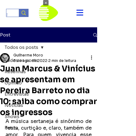
×
Post
Todos os posts
Guilherme Moro
Todos os posts
8 de ago. de 2022
2 min de leitura
Juan Marcus & Vinícius
Resenhas
se apresentam em
Opinião
Pereira Barreto no dia
Entrevistas
10; saiba como comprar
Notícias
os ingressos
Shows
A música sertaneja é sinônimo de 
festa, curtição e, claro, também de 
Fotos
amor. Para quem vivencia esse 