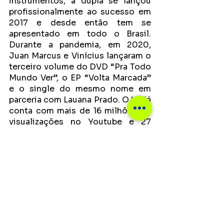
instrumentos, a dupla se lançou 
profissionalmente ao sucesso em 
2017 e desde então tem se 
apresentado em todo o Brasil. 
Durante a pandemia, em 2020,  
Juan Marcus e Vinícius lançaram o 
terceiro volume do DVD “Pra Todo 
Mundo Ver”, o EP “Volta Marcada” 
e o single do mesmo nome em 
parceria com Lauana Prado. O hit já 
conta com mais de 16 milhões de 
visualizações no Youtube e 27 
milhões de streamings no Spotify, 
colocando a canção no TOP 200 
nacional no aplicativo. Atualmente 
a dupla Juan Marcus & Vinícius 
trabalha o álbum "Da Nossa Moda", 
que contém participações 
especiais de Lauana Prado, 
Clayton e Romário, trabalhando 
como destaque deste projeto a 