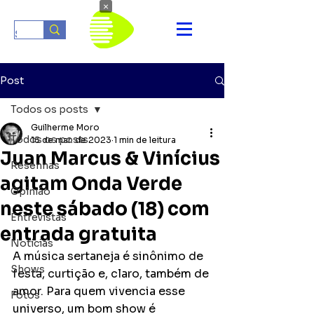
×
Post
Todos os posts
Guilherme Moro
Todos os posts
15 de mar. de 2023
1 min de leitura
Juan Marcus & Vinícius
Resenhas
agitam Onda Verde
Opinião
neste sábado (18) com
Entrevistas
entrada gratuita
Notícias
A música sertaneja é sinônimo de 
Shows
festa, curtição e, claro, também de 
amor. Para quem vivencia esse 
Fotos
universo, um bom show é 