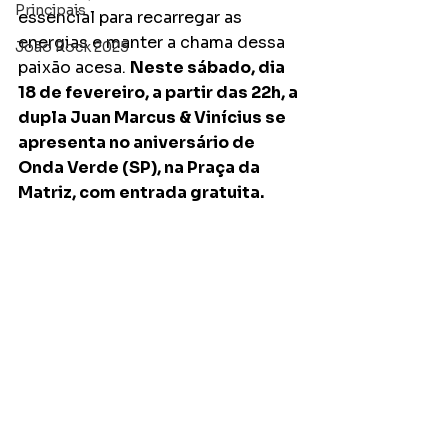
Principais
essencial para recarregar as 
energias e manter a chama dessa 
João Rock 2025
paixão acesa. 
Neste sábado, dia 
18 de fevereiro, a partir das 22h, a 
dupla Juan Marcus & Vinícius se 
apresenta no aniversário de 
Onda Verde (SP), na Praça da 
Matriz, com entrada gratuita.  