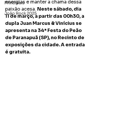
energias e manter a chama dessa 
Principais
paixão acesa. 
Neste sábado, dia 
João Rock 2025
11 de março, a partir das 00h30, a 
dupla Juan Marcus & Vinícius se 
apresenta na 34ª Festa do Peão 
de Paranapuã (SP), no Recinto de 
exposições da cidade. A entrada 
é gratuita.  