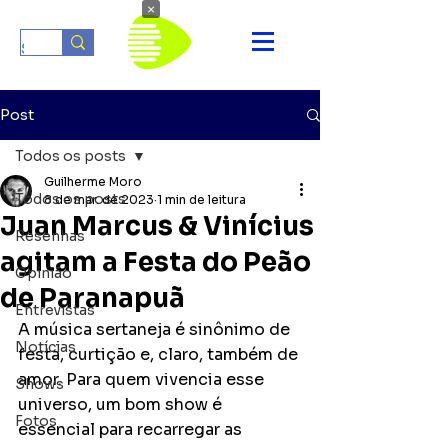
×
Post
Todos os posts
Guilherme Moro
Todos os posts
8 de mar. de 2023
1 min de leitura
Juan Marcus & Vinícius
Resenhas
agitam a Festa do Peão
Opinião
de Paranapuã
Entrevistas
A música sertaneja é sinônimo de 
Notícias
festa, curtição e, claro, também de 
amor. Para quem vivencia esse 
Shows
universo, um bom show é 
Fotos
essencial para recarregar as 