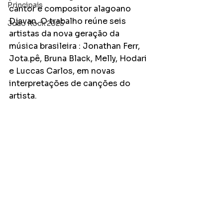
Principais
cantor e compositor alagoano 
Djavan. O trabalho reúne seis 
João Rock 2025
artistas da nova geração da 
música brasileira : Jonathan Ferr, 
Jota.pê, Bruna Black, Melly, Hodari 
e Luccas Carlos, em novas 
interpretações de canções do 
artista.