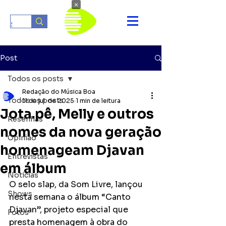
×
Post
Todos os posts
Redação do Música Boa
Todos os posts
11 de jul. de 2025
1 min de leitura
Jota.pê, Melly e outros
Resenhas
nomes da nova geração
Opinião
homenageam Djavan
Entrevistas
em álbum
Notícias
O selo slap, da Som Livre, lançou 
Shows
nesta semana o álbum “Canto 
Djavan”, projeto especial que 
Fotos
presta homenagem à obra do 