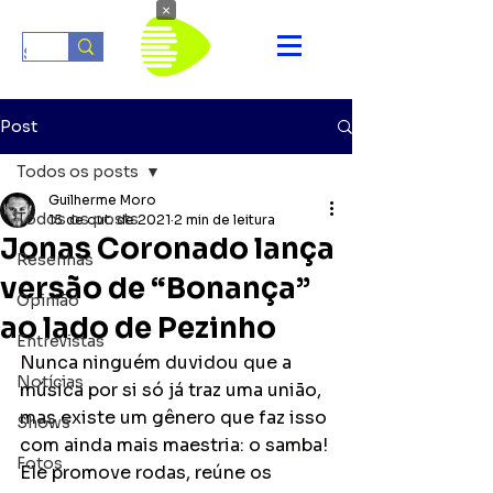
×
Post
Todos os posts
Guilherme Moro
Todos os posts
15 de out. de 2021
2 min de leitura
Jonas Coronado lança
Resenhas
versão de “Bonança”
Opinião
ao lado de Pezinho
Entrevistas
Nunca ninguém duvidou que a 
Notícias
música por si só já traz uma união, 
mas existe um gênero que faz isso 
Shows
com ainda mais maestria: o samba! 
Fotos
Ele promove rodas, reúne os 