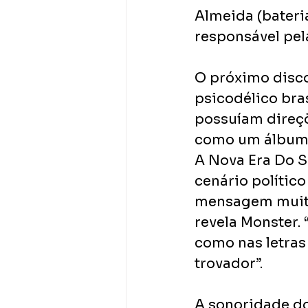
Almeida (bateria
responsável pel
O próximo disco
psicodélico bras
possuíam direçõ
como um álbum ‘
A Nova Era Do S
cenário polític
mensagem muito 
revela Monster.
como nas letras
trovador”.
A sonoridade do