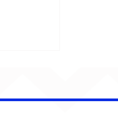
é Pacheco e Ubandu
erram trajetória com
iovisual gravado na