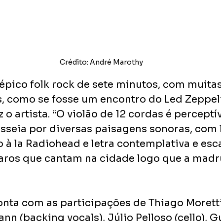
Crédito: André Marothy
épico folk rock de sete minutos, com muita
, como se fosse um encontro do Led Zeppel
z o artista. “O violão de 12 cordas é perceptív
sseia por diversas paisagens sonoras, com 
o à la Radiohead e letra contemplativa e esc
aros que cantam na cidade logo que a mad
nta com as participações de Thiago Moretti (
n (backing vocals), Júlio Pelloso (cello), G