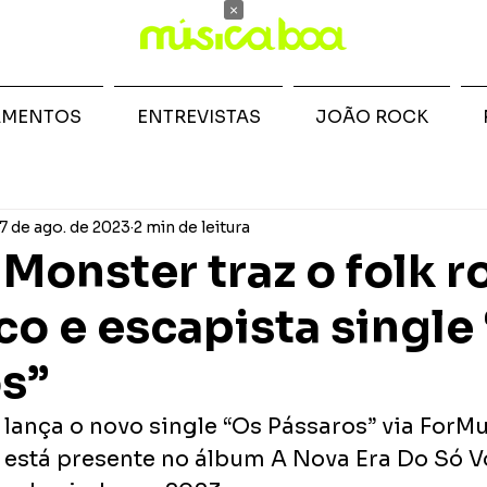
×
AMENTOS
ENTREVISTAS
JOÃO ROCK
7 de ago. de 2023
2 min de leitura
Monster traz o folk r
co e escapista single
s”
lança o novo single “Os Pássaros” via ForMu
a está presente no álbum A Nova Era Do Só V