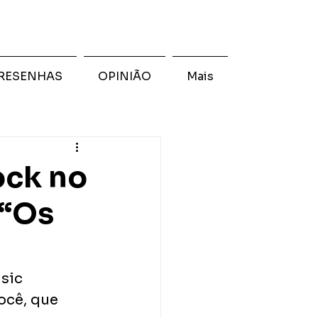
RESENHAS
OPINIÃO
Mais
ock no
 “Os
sic 
ocê, que 