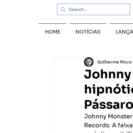
HOME
NOTÍCIAS
LANÇ
Guilherme Moro
Johnny 
hipnóti
Pássaro
Johnny Monster 
Records. A faix