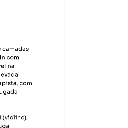
s camadas 
in com 
el na 
levada 
apista, com 
rugada 
violino), 
uga 