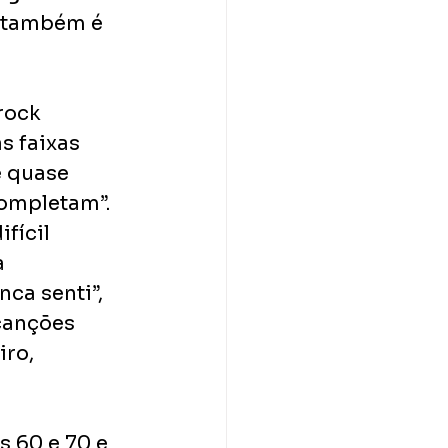
o também é 
rock 
s faixas 
é quase 
ompletam”. 
fícil 
 
a senti”, 
canções 
ro, 
 60 e 70 e 