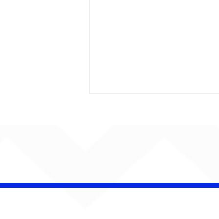
CHAMELEO acerta as
contas com o passado
em “Versão dos Fatos”