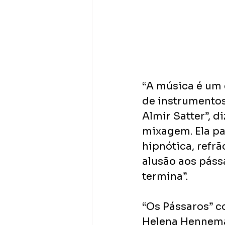
“A música é um 
de instrumentos
Almir Satter”, di
mixagem. Ela pa
hipnótica, refrã
alusão aos páss
termina”.
“Os Pássaros” co
Helena Henneman