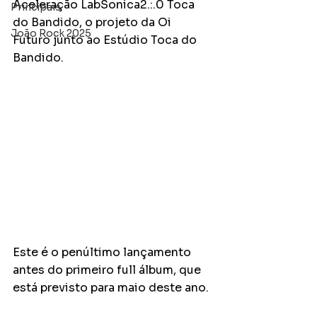
Aceleração LabSonica2.:.0 Toca 
Principais
do Bandido, o projeto da Oi 
João Rock 2025
Futuro junto ao Estúdio Toca do 
Bandido. 
Este é o penúltimo lançamento 
antes do primeiro full álbum, que 
está previsto para maio deste ano.