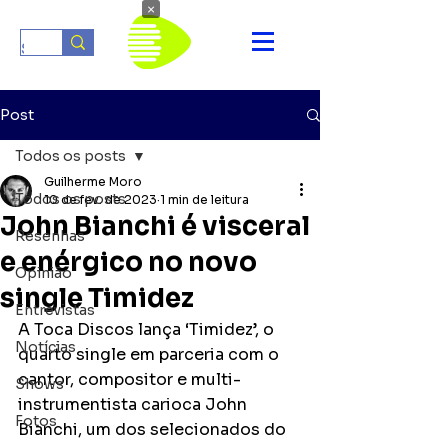
×
Post
Todos os posts
Guilherme Moro
Todos os posts
10 de fev. de 2023
1 min de leitura
John Bianchi é visceral
Resenhas
e enérgico no novo
Opinião
single Timidez
Entrevistas
A Toca Discos lança ‘Timidez’, o 
Notícias
quarto single em parceria com o 
cantor, compositor e multi-
Shows
instrumentista carioca John 
Fotos
Bianchi, um dos selecionados do 