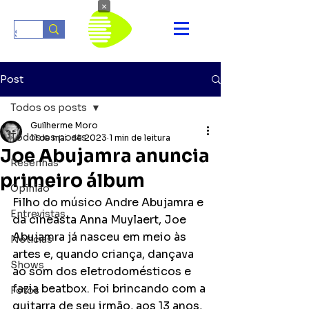
×
Post
Todos os posts
Guilherme Moro
Todos os posts
11 de mai. de 2023
1 min de leitura
Joe Abujamra anuncia
Resenhas
primeiro álbum
Opinião
Filho do músico Andre Abujamra e 
Entrevistas
da cineasta Anna Muylaert, Joe 
Abujamra já nasceu em meio às 
Notícias
artes e, quando criança, dançava 
Shows
ao som dos eletrodomésticos e 
fazia beatbox. Foi brincando com a 
Fotos
guitarra de seu irmão, aos 13 anos, 