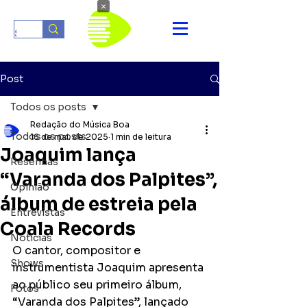
×
Post
Todos os posts
Redação do Música Boa
Todos os posts
16 de mai. de 2025
1 min de leitura
Joaquim lança
Resenhas
“Varanda dos Palpites”,
Opinião
álbum de estreia pela
Entrevistas
Coala Records
Notícias
O cantor, compositor e 
Shows
instrumentista Joaquim apresenta 
ao público seu primeiro álbum, 
Fotos
“Varanda dos Palpites”, lançado 