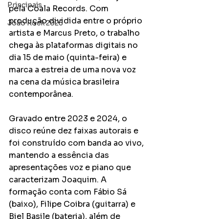
Principais
pela Coala Records. Com 
produção dividida entre o próprio 
João Rock 2025
artista e Marcus Preto, o trabalho 
chega às plataformas digitais no 
dia 15 de maio (quinta-feira) e 
marca a estreia de uma nova voz 
na cena da música brasileira 
contemporânea.
Gravado entre 2023 e 2024, o 
disco reúne dez faixas autorais e 
foi construído com banda ao vivo, 
mantendo a essência das 
apresentações voz e piano que 
caracterizam Joaquim. A 
formação conta com Fábio Sá 
(baixo), Filipe Coibra (guitarra) e 
Biel Basile (bateria), além de 