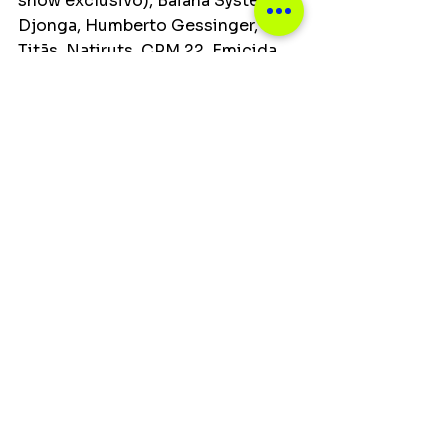
show exclusivo), Baiana System, 
Djonga, Humberto Gessinger, 
Titãs, Natiruts, CPM 22, Emicida, 
Criolo e Céu juntos em show 
exclusivo para o JR. 
Palco Brasil – Edição Rio de 
Janeiro:
 Erasmo Carlos, Gabriel o 
Pensador, Marcelo Falcão, Barão 
Vermelho, Braza e Planet Hemp. 
Palco Fortalecendo a Cena
: 
Matuê, Poesia Acústica, a dupla 
de rapper Cynthia Luz e Froid, 
Lagum, Coruja BC1 e Rashid com 
Drik Barbosa e Lellê.