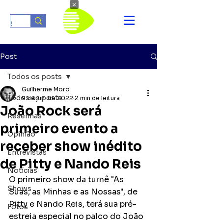
×
Post
Todos os posts
Guilherme Moro
Todos os posts
9 de jun. de 2022
2 min de leitura
João Rock será
Resenhas
primeiro evento a
Opinião
receber show inédito
Entrevistas
de Pitty e Nando Reis
Notícias
O primeiro show da turnê "As 
Shows
Suas, as Minhas e as Nossas", de 
Pitty e Nando Reis, terá sua pré-
Fotos
estreia especial no palco do João 