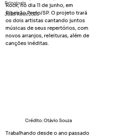
Principais
Rock, no dia 11 de junho, em 
Ribeirão Preto/SP. O projeto trará 
João Rock 2025
os dois artistas cantando juntos 
músicas de seus repertórios, com 
novos arranjos, releituras, além de 
canções inéditas. 
Crédito: Otávio Souza
Trabalhando desde o ano passado 