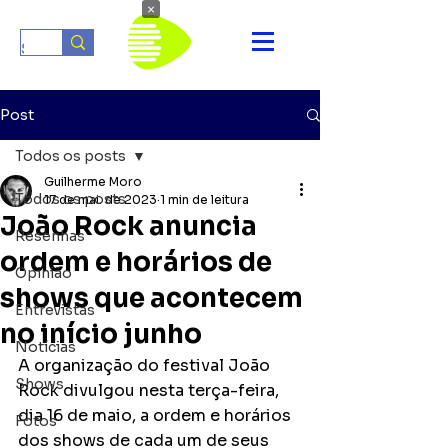
×
Post
Todos os posts
Guilherme Moro
Todos os posts
17 de mai. de 2023
1 min de leitura
João Rock anuncia
Resenhas
ordem e horários de
Opinião
shows que acontecem
Entrevistas
no início junho
Notícias
A organização do festival João 
Shows
Rock divulgou nesta terça-feira, 
dia 16 de maio, a ordem e horários 
Fotos
dos shows de cada um de seus 