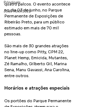
Principais
quatro palcos. O evento acontece 
no dia 03 de junho, no Parque 
João Rock 2025
Permanente de Exposições de 
Ribeirão Preto, para um público 
estimado em mais de 70 mil 
pessoas.
São mais de 30 grandes atrações 
no line-up como Pitty, CPM 22, 
Planet Hemp, Emicida, Mutantes, 
Zé Ramalho, Gilberto Gil, Marina 
Sena, Manu Gavassi, Ana Carolina, 
entre outros.
Horários e atrações especiais
Os portões do Parque Permanente 
de Exposições abrem para o 