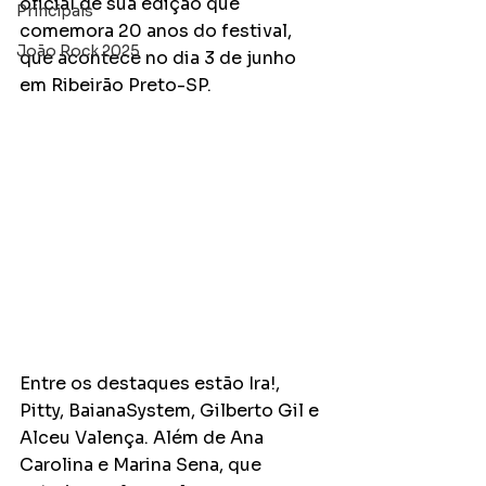
oficial de sua edição que 
Principais
comemora 20 anos do festival, 
João Rock 2025
que acontece no dia 3 de junho 
em Ribeirão Preto-SP.
Entre os destaques estão Ira!, 
Pitty, BaianaSystem, Gilberto Gil e 
Alceu Valença. Além de Ana 
Carolina e Marina Sena, que 