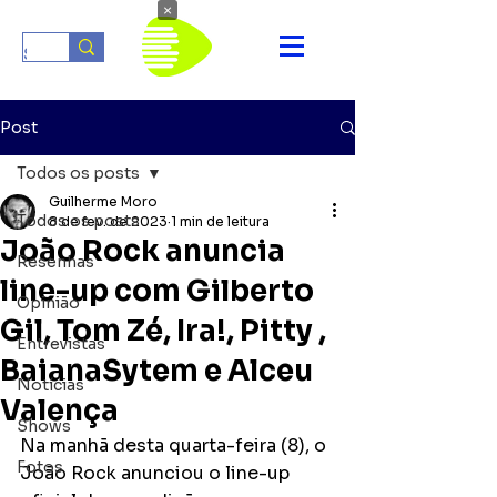
×
Post
Todos os posts
Guilherme Moro
Todos os posts
8 de fev. de 2023
1 min de leitura
João Rock anuncia
Resenhas
line-up com Gilberto
Opinião
Gil, Tom Zé, Ira!, Pitty ,
Entrevistas
BaianaSytem e Alceu
Notícias
Valença
Shows
Na manhã desta quarta-feira (8), o 
Fotos
João Rock anunciou o line-up 