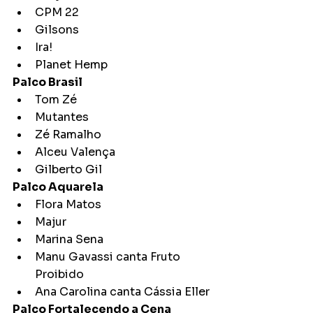
CPM 22
Gilsons
Ira!
Planet Hemp
Palco Brasil
Tom Zé
Mutantes
Zé Ramalho
Alceu Valença
Gilberto Gil
Palco Aquarela
Flora Matos
Majur
Marina Sena
Manu Gavassi canta Fruto 
Proibido
Ana Carolina canta Cássia Eller
Palco Fortalecendo a Cena