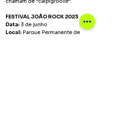
chamam de “caipigroove”.
FESTIVAL JOÃO ROCK 2023
Data:
 3 de junho
Local:
 Parque Permanente de 
Exposições/ Ribeirão Preto
Ingressos: 
Através do 
site 
e nos 
pontos de venda - lojas Ophicina 
do Shopping Iguatemi Ribeirão 
Preto, Novo Shopping e Ribeirão 
Shopping e, loja Footwear 
Ophicina no Shopping Santa 
Úrsula.