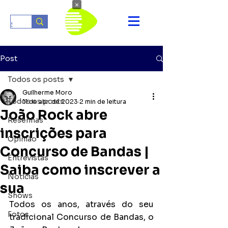
×
Post
Todos os posts
Guilherme Moro
Todos os posts
11 de abr. de 2023
2 min de leitura
João Rock abre
Resenhas
inscrições para
Opinião
Concurso de Bandas |
Entrevistas
Saiba como inscrever a
Notícias
sua
Shows
Todos os anos, através do seu 
Fotos
tradicional Concurso de Bandas, o 