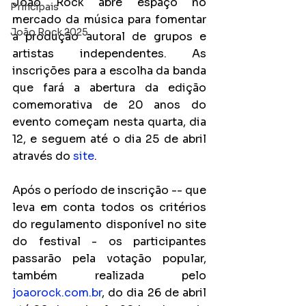
João Rock abre espaço no 
Principais
mercado da música para fomentar 
João Rock 2025
a produção autoral de grupos e 
artistas independentes. As 
inscrições para a escolha da banda 
que fará a abertura da edição 
comemorativa de 20 anos do 
evento começam nesta quarta, dia 
12, e seguem até o dia 25 de abril 
através do 
site
.
Após o período de inscrição -- que 
leva em conta todos os critérios 
do regulamento disponível no site 
do festival - os participantes 
passarão pela votação popular, 
também realizada pelo 
joaorock.com.br
, do dia 26 de abril 