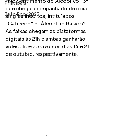
“No Sentimento do Álcool Vol. 3” 
Principais
que chega acompanhado de dois 
João Rock 2025
singles inéditos, intitulados 
“Cativeiro” e “Álcool no Ralado”. 
As faixas chegam às plataformas 
digitais às 21h e ambas ganharão 
videoclipe ao vivo nos dias 14 e 21 
de outubro, respectivamente. 