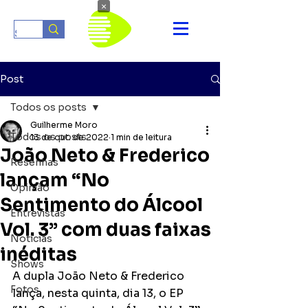
×
Post
Todos os posts
Guilherme Moro
Todos os posts
13 de out. de 2022
1 min de leitura
João Neto & Frederico
Resenhas
lançam “No
Opinião
Sentimento do Álcool
Entrevistas
Vol. 3” com duas faixas
Notícias
inéditas
Shows
A dupla João Neto & Frederico 
Fotos
lança, nesta quinta, dia 13, o EP 