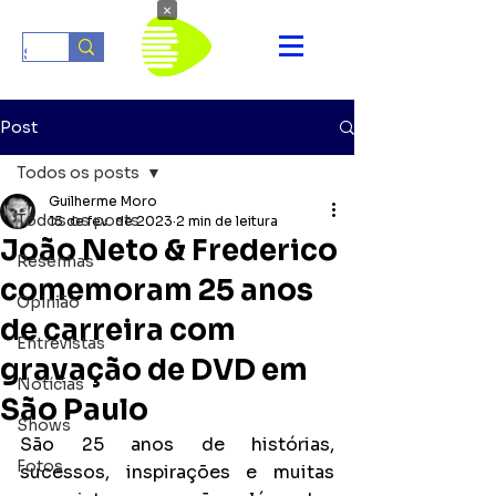
×
Post
Todos os posts
Guilherme Moro
Todos os posts
15 de fev. de 2023
2 min de leitura
João Neto & Frederico
Resenhas
comemoram 25 anos
Opinião
de carreira com
Entrevistas
gravação de DVD em
Notícias
São Paulo
Shows
São 25 anos de histórias, 
Fotos
sucessos, inspirações e muitas 