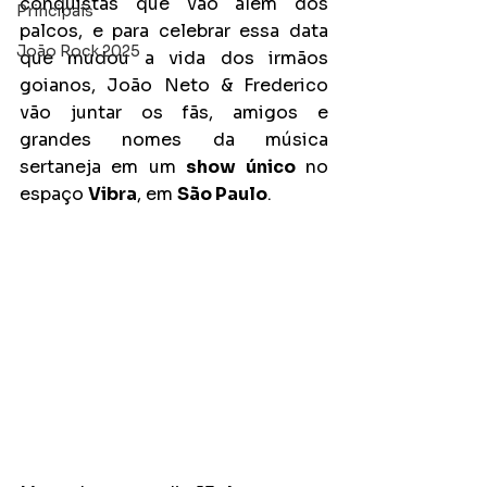
conquistas que vão além dos 
Principais
palcos, e para celebrar essa data 
João Rock 2025
que mudou a vida dos irmãos 
goianos, João Neto & Frederico 
vão juntar os fãs, amigos e 
grandes nomes da música 
sertaneja em um 
show único
 no 
espaço 
Vibra
, em 
São Paulo
.   