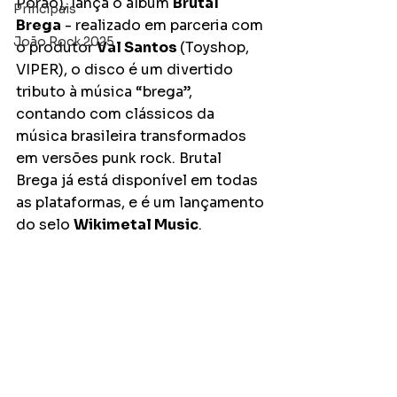
Porão), lança o álbum 
Brutal 
Principais
Brega
 - realizado em parceria com 
João Rock 2025
o produtor 
Val Santos 
(Toyshop, 
VIPER), o disco é um divertido 
tributo à música “brega”, 
contando com clássicos da 
música brasileira transformados 
em versões punk rock. Brutal 
Brega já está disponível em todas 
as plataformas, e é um lançamento 
do selo 
Wikimetal Music
.