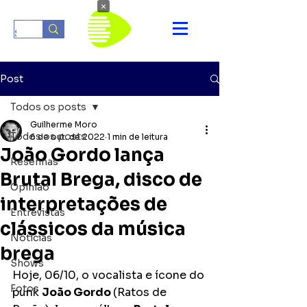
×
Post
Todos os posts
Guilherme Moro
Todos os posts
6 de out. de 2022
1 min de leitura
João Gordo lança
Resenhas
Brutal Brega, disco de
Opinião
interpretações de
Entrevistas
clássicos da música
Notícias
brega
Shows
Hoje, 06/10, o vocalista e ícone do 
Fotos
punk 
João Gordo 
(Ratos de 