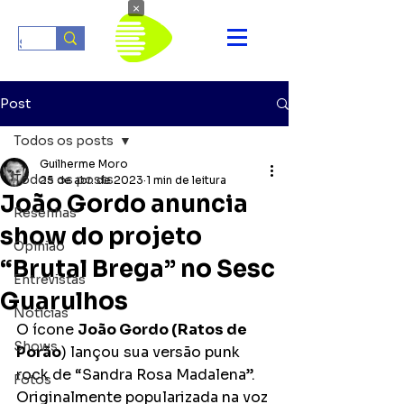
×
Post
Todos os posts
Guilherme Moro
Todos os posts
25 de abr. de 2023
1 min de leitura
João Gordo anuncia
Resenhas
show do projeto
Opinião
“Brutal Brega” no Sesc
Entrevistas
Guarulhos
Notícias
O ícone 
João Gordo (Ratos de 
Shows
Porão
) lançou sua versão punk 
rock de “Sandra Rosa Madalena”. 
Fotos
Originalmente popularizada na voz 