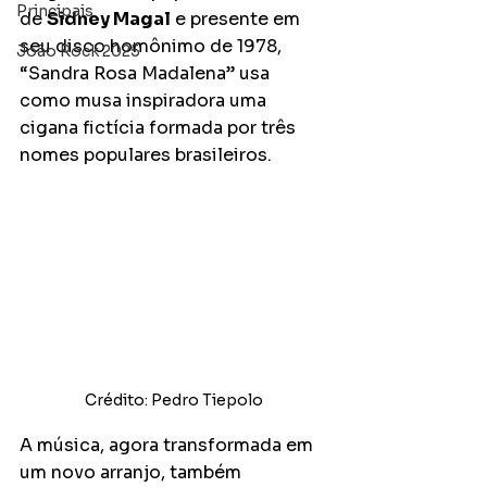
Principais
de 
Sidney Magal
 e presente em 
seu disco homônimo de 1978, 
João Rock 2025
“Sandra Rosa Madalena” usa 
como musa inspiradora uma 
cigana fictícia formada por três 
nomes populares brasileiros.
Crédito: Pedro Tiepolo
A música, agora transformada em 
um novo arranjo, também 