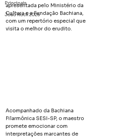
Principais
apresentada pelo Ministério da 
Cultura e a Fundação Bachiana, 
João Rock 2025
com um repertório especial que 
visita o melhor do erudito. 
Acompanhado da Bachiana 
Filarmônica SESI-SP, o maestro 
promete emocionar com 
interpretações marcantes de 