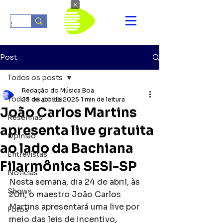
×
Post
Todos os posts
Redação do Música Boa
Todos os posts
23 de abr. de 2025
1 min de leitura
João Carlos Martins
Resenhas
apresenta live gratuita
Opinião
ao lado da Bachiana
Entrevistas
Filarmônica SESI-SP
Notícias
Nesta semana, dia 24 de abril, às 
Shows
20h, o maestro João Carlos 
Martins apresentará uma live por 
Fotos
meio das leis de incentivo, 