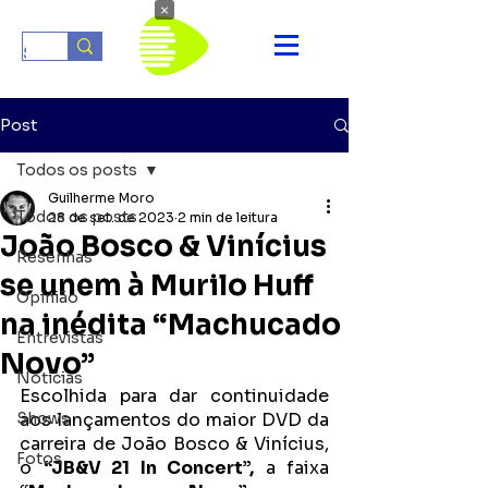
×
Post
Todos os posts
Guilherme Moro
Todos os posts
28 de set. de 2023
2 min de leitura
João Bosco & Vinícius
Resenhas
se unem à Murilo Huff
Opinião
na inédita “Machucado
Entrevistas
Novo”
Notícias
Escolhida para dar continuidade 
Shows
aos lançamentos do maior DVD da 
carreira de João Bosco & Vinícius, 
Fotos
o 
“JB&V 21 In Concert”,
 a faixa 