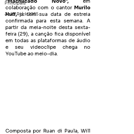
“Machucado Novo”, 
em 
Principais
colaboração com o cantor 
Murilo 
Huff, 
já tem sua data de estreia 
João Rock 2025
confirmada para esta semana. A 
partir da meia-noite desta sexta-
feira (29), a canção fica disponível 
em todas as plataformas de áudio 
e seu videoclipe chega no 
YouTube ao meio-dia.
Composta por Ruan di Paula, Will 