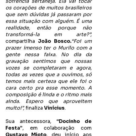
sofrência sertaneja. Ela vai tocar 
os corações de muitos brasileiros 
que sem dúvidas já passaram por 
essa situação com alguém. É uma 
realidade, então porque não 
transformá-la em arte?”, 
compartilha 
João Bosco.
“Foi um 
prazer imenso ter o Murilo com a 
gente nessa faixa. No dia da 
gravação sentimos que nossas 
vozes se completaram e agora, 
todas as vezes que a ouvimos, só 
temos mais certeza que ele foi o 
cara certo pra esse momento. A 
composição é linda e o ritmo mais 
ainda. Espero que aproveitem 
muito!”,
 finaliza 
Vinícius
.
Sua antecessora, 
“Docinho de 
Festa”
, em colaboração com 
Gustavo Mioto
, deu início aos 