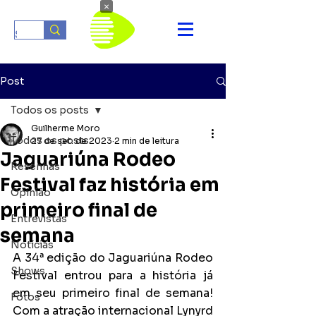
×
Post
Todos os posts
Guilherme Moro
Todos os posts
27 de set. de 2023
2 min de leitura
Jaguariúna Rodeo
Resenhas
Festival faz história em
Opinião
primeiro final de
Entrevistas
semana
Notícias
A 34ª edição do Jaguariúna Rodeo 
Shows
Festival entrou para a história já 
em seu primeiro final de semana! 
Fotos
Com a atração internacional Lynyrd 