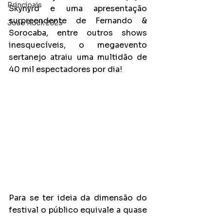
Principais
Skynyrd e uma apresentação 
surpreendente de Fernando & 
João Rock 2025
Sorocaba, entre outros shows 
inesquecíveis, o megaevento 
sertanejo atraiu uma multidão de 
40 mil espectadores por dia!
Para se ter ideia da dimensão do 
festival o público equivale a quase 