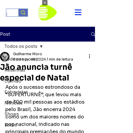
×
Post
Todos os posts
Guilherme Moro
Todos os posts
6 de nov. de 2024
1 min de leitura
Jão anuncia turnê
Resenhas
especial de Natal
Opinião
Após o sucesso estrondoso da 
Entrevistas
“SUPERTURNÊ”, que levou mais 
de 300 mil pessoas aos estádios 
Notícias
pelo Brasil, Jão encerra 2024 
Shows
como um dos maiores nomes do 
pop nacional, indicado nas 
Fotos
principais premiações do mundo 