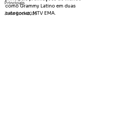
Principais
como Grammy Latino em duas 
categorias, MTV EMA.
João Rock 2025