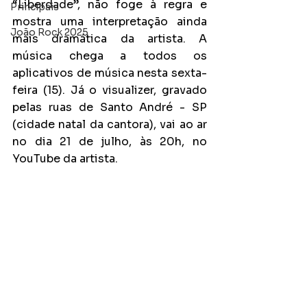
“Liberdade”, não foge à regra e 
Principais
mostra uma interpretação ainda 
João Rock 2025
mais dramática da artista. A 
música chega a todos os 
aplicativos de música nesta sexta-
feira (15). Já o visualizer, gravado 
pelas ruas de Santo André - SP 
(cidade natal da cantora), vai ao ar 
no dia 21 de julho, às 20h, no 
YouTube da artista.