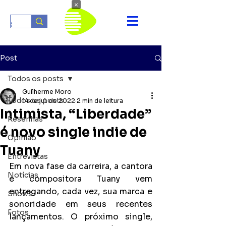
×
Post
Todos os posts
Guilherme Moro
Todos os posts
14 de jul. de 2022
2 min de leitura
Intimista, “Liberdade”
Resenhas
é novo single indie de
Opinião
Tuany
Entrevistas
Em nova fase da carreira, a cantora 
Notícias
e compositora Tuany vem 
entregando, cada vez, sua marca e 
Shows
sonoridade em seus recentes 
Fotos
lançamentos. O próximo single, 