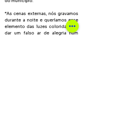
do município.
“As cenas externas, nós gravamos 
durante a noite e queríamos esse 
elemento das luzes coloridas, pra 
dar um falso ar de alegria num 
cenário e música tristes. 
Queríamos gravar durante a noite 
em locais vazios justamente por 
isso, pra trazer essa imagem mais 
introspectiva, e conseguimos com 
sucesso fazer isso. E a escolha 
mais urbana também é pra trazer 
essa solidão em meio à 
grandiosidade da cidade”, finaliza.
SERVIÇO
A canção “Liberdade” será lançada 