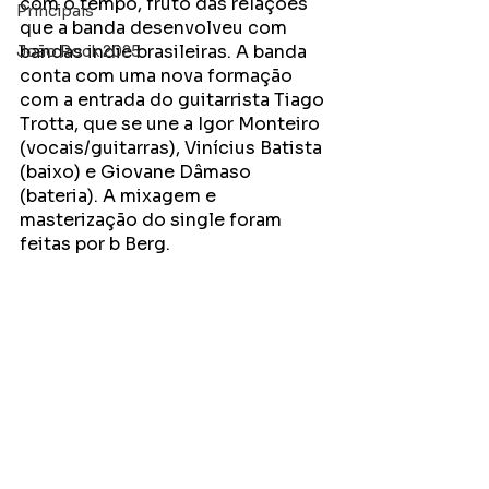
com o tempo, fruto das relações 
Principais
que a banda desenvolveu com 
bandas indie brasileiras. A banda 
João Rock 2025
conta com uma nova formação 
com a entrada do guitarrista Tiago 
Trotta, que se une a Igor Monteiro 
(vocais/guitarras), Vinícius Batista 
(baixo) e Giovane Dâmaso 
(bateria). A mixagem e 
masterização do single foram 
feitas por b Berg.