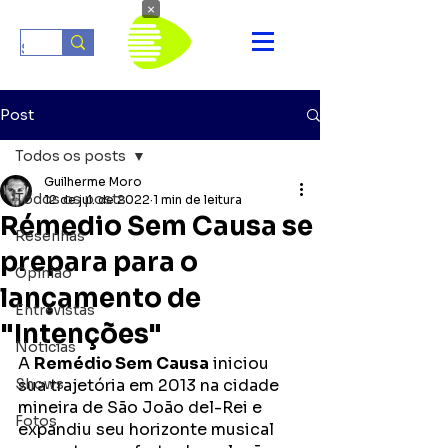
×
Post
Todos os posts
Guilherme Moro
Todos os posts
12 de jul. de 2022
1 min de leitura
Rémedio Sem Causa se
Resenhas
prepara para o
Opinião
lançamento de
Entrevistas
"Intenções"
Notícias
A 
Remédio Sem Causa
 iniciou 
Shows
sua trajetória em 2013 na cidade 
mineira de São João del-Rei e 
Fotos
expandiu seu horizonte musical 