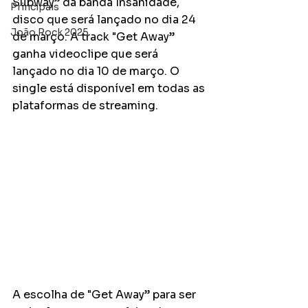
Subway” da banda Insanidade, 
Principais
disco que será lançado no dia 24 
João Rock 2025
de março. A track "Get Away” 
ganha videoclipe que será 
lançado no dia 10 de março. O 
single está disponível em todas as 
plataformas de streaming.
A escolha de "Get Away” para ser 