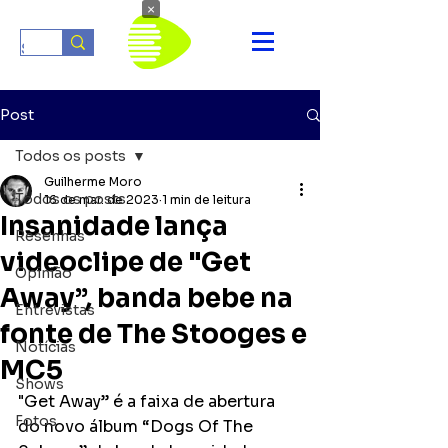
×
Post
Todos os posts
Guilherme Moro
Todos os posts
16 de mar. de 2023
1 min de leitura
Insanidade lança
Resenhas
videoclipe de "Get
Opinião
Away”, banda bebe na
Entrevistas
fonte de The Stooges e
Notícias
MC5
Shows
"Get Away” é a faixa de abertura 
Fotos
do novo álbum “Dogs Of The 